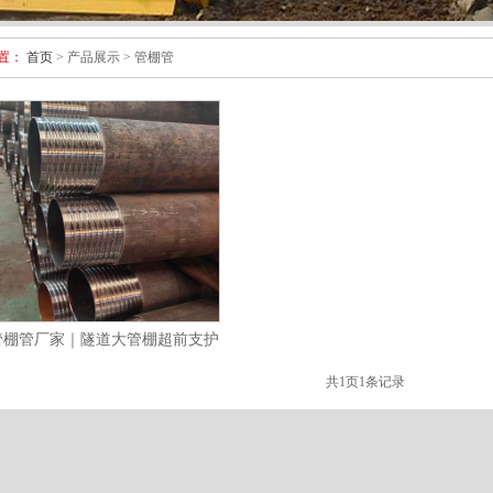
置：
首页
> 产品展示 > 管棚管
管棚管厂家｜隧道大管棚超前支护
管 注浆加固
共
1
页
1
条记录