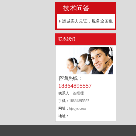
技术问答
运城实力见证，服务全国重
点工程
联系我们
咨询热线：
18864895557
联系人：
连经理
手机：
18864895557
网址：
bjcqyc.com
地址：