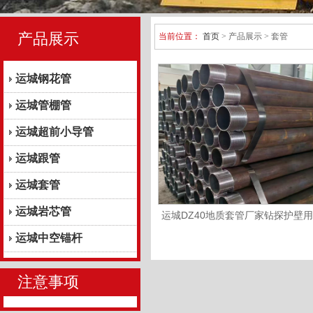
产品展示
当前位置：
首页
> 产品展示 > 套管
运城钢花管
运城管棚管
运城超前小导管
运城跟管
运城套管
运城岩芯管
运城DZ40地质套管厂家钻探护壁
管 国标品质
运城中空锚杆
注意事项