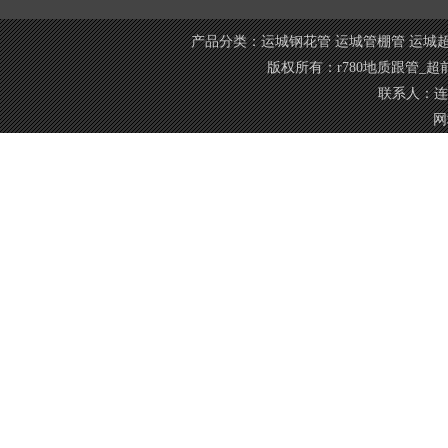
产品分类：
运城钢花管
运城管棚管
运城
版权所有：r780地质跟管_
联系人：连经
网